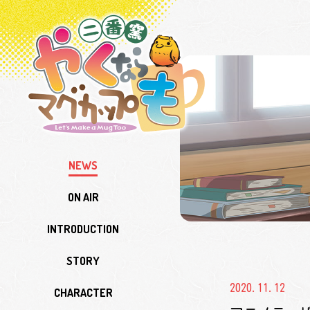
TV
ア
ニ
メ
＆
実
写
『や
く
な
ら
マ
グ
カ
NEWS
ッ
プ
も
ON AIR
二
番
窯』
INTRODUCTION
STORY
2020.11.12
CHARACTER