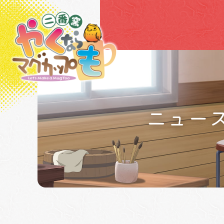
TV
ア
ニ
メ
＆
実
写
『や
く
ニュー
な
ら
マ
NEWS
グ
カ
ッ
プ
も
二