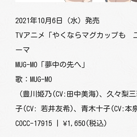
2021年10月6日（水）発売
COMICALIZE
TVアニメ「やくならマグカップも 
ーマ
MUG-MO「夢中の先へ」
Twitter
Facebo
歌：MUG-MO
SHARE
（豊川姫乃(CV:田中美海)、久々梨三
子(CV: 若井友希)、青木十子(CV:本
COCC-17915 | ¥1,650(税込)