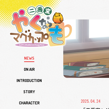
TV
ア
ニ
メ
＆
実
写
『や
く
な
ら
マ
グ
カ
NEWS
ッ
プ
も
ON AIR
二
番
窯』
INTRODUCTION
STORY
2025.04.24
CHARACTER