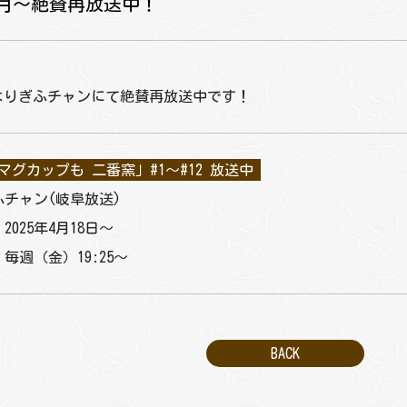
月～絶賛再放送中！
8日よりぎふチャンにて絶賛再放送中です！
マグカップも 二番窯」#1〜#12 放送中
チャン(岐阜放送)
025年4月18日〜
毎週（金）19:25〜
BACK