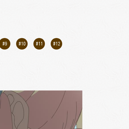
#9
#10
#11
#12