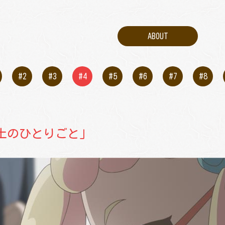
ABOUT
#2
#3
#4
#5
#6
#7
#8
「土のひとりごと」