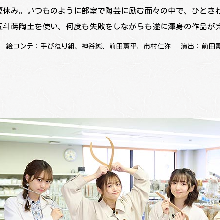
夏休み。いつものように部室で陶芸に励む面々の中で、ひとき
五斗蒔陶土を使い、何度も失敗をしながらも遂に渾身の作品が
絵コンテ：手びねり組、神谷純、前田薫平、市村仁弥
演出：前田