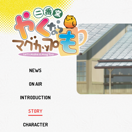
TV
ア
ニ
メ
＆
実
写
『や
く
な
ら
マ
グ
カ
NEWS
ッ
プ
も
ON AIR
二
番
窯』
INTRODUCTION
STORY
CHARACTER