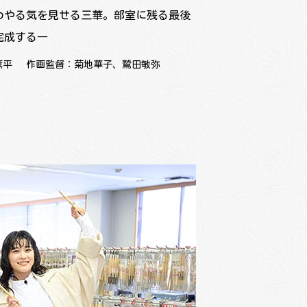
わやる気を見せる三華。部室に残る最後
完成する―
薫平
作画監督：菊地華子、鷲田敏弥