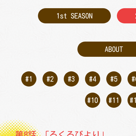
INTRODUCTION
番
窯』
1st SEASON
CHARACTER
ABOUT
#1
#2
#3
#4
#5
#
MOVIE
TIE
#10
#11
#
LIVE ACTION
第8話 「ろくろびより」