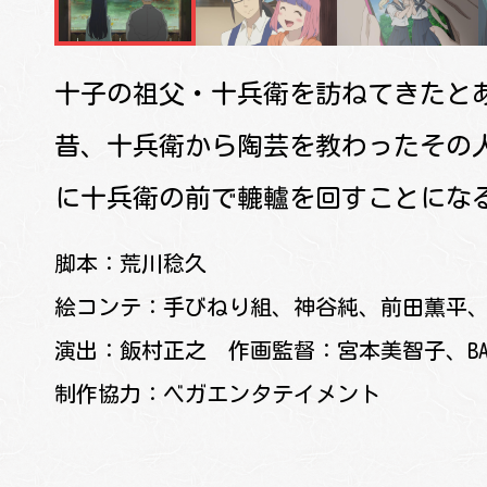
COMICALIZE
十子の祖父・十兵衛を訪ねてきたと
昔、十兵衛から陶芸を教わったその
に十兵衛の前で轆轤を回すことにな
Twitter
Facebo
脚本：荒川稔久
SHARE
絵コンテ：手びねり組、神谷純、前田薫平
演出：飯村正之
作画監督：宮本美智子、BAEK 
制作協力：ベガエンタテイメント