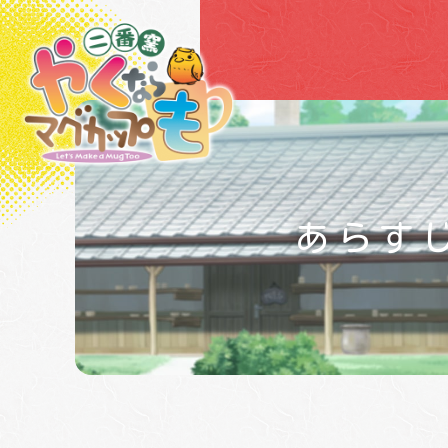
TV
ア
ニ
メ
＆
実
写
『や
く
あらす
な
ら
マ
NEWS
グ
カ
ッ
プ
も
二